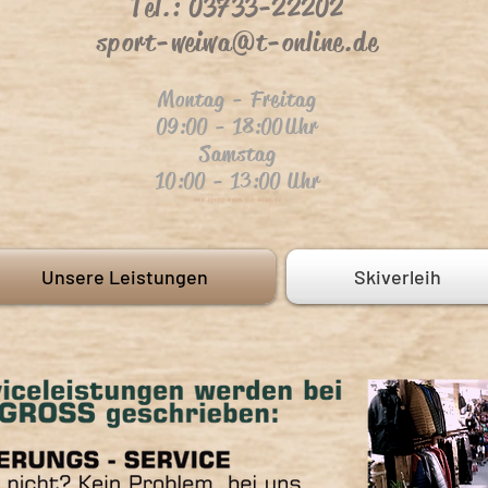
Tel.: 03733-22202
sport-weiwa@t-online.de
Montag - Freitag
09:00 - 18:00
Uhr
Samstag
10:00 - 13:00 Uhr
www.sport
-
weiwa@t-online.de
Unsere Leistungen
Skiverleih